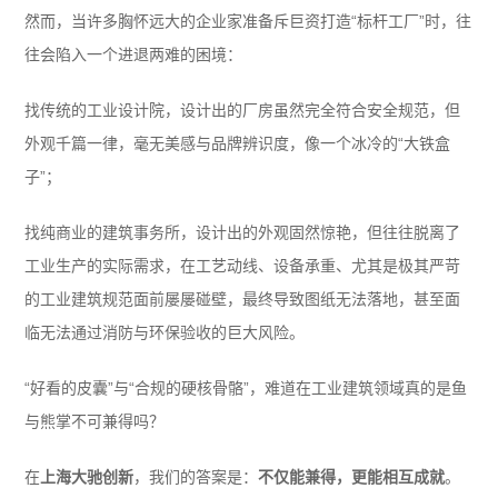
然而，当许多胸怀远大的企业家准备斥巨资打造“标杆工厂”时，往
往会陷入一个进退两难的困境：
找传统的工业设计院，设计出的厂房虽然完全符合安全规范，但
外观千篇一律，毫无美感与品牌辨识度，像一个冰冷的“大铁盒
子”；
找纯商业的建筑事务所，设计出的外观固然惊艳，但往往脱离了
工业生产的实际需求，在工艺动线、设备承重、尤其是极其严苛
的工业建筑规范面前屡屡碰壁，最终导致图纸无法落地，甚至面
临无法通过消防与环保验收的巨大风险。
“好看的皮囊”与“合规的硬核骨骼”，难道在工业建筑领域真的是鱼
与熊掌不可兼得吗？
在
上海大驰创新
，我们的答案是：
不仅能兼得，更能相互成就
。