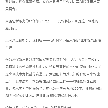
刻理解，确保建筑形态、立面材料与工厂规划、车间设计布局完
美契合。
大驰创新服务的环保领军企业 —— 元琛科技，正是这一理念的卓
越典范。
案例深度剖析：元琛科技 —— 从环保“小巨人”到产业地标的战略
塑造
作为环保新材料领域的国家级专精特新“小巨人”、A股上市公司，
元琛科技的使命是推动电力、钢铁等高耗能产业的深度“净化”。在
这个以技术为根基的赛道上，大驰创新为其设计的合肥未来智能
工厂，其本质是一场战略性品牌塑造工程——将抽象的企业愿
景、技术实力与环保信仰，转化为一座总占地130亩、建筑面积达
28万㎡的物理地标、产业地标和区域碳减排标杆。
设计战略：成为“市值”与“价值”的双重赋能者