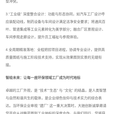
型冲突。
3.“工业级” 深度整合设计：功能与形态协同，如汽车工厂设计呼
应装配动线，制药设备与车间设计满足洁净安全要求；将通风百
叶、管道集成等工业元素转化为美学部分；融合厂区景观设计、
车间参观走廊设计，提升员工福祉与参观体验。
4.全周期精准落地：全程把控项目进程，协调专业设计，提供高
质量图纸与施工阶段技术支持，实现从效果图到实景的无缝衔
接。
智绘未来：让每一座环保领域工厂成为时代地标
卓越的工厂外观，是 “技术”“生态” 与 “文化” 的结晶，是人类智慧
与自然和谐共生的载体，是企业绿色信仰与技术实力的综合表
达。当环保企业审视 “建厂” 这一重大决策时，大驰创新诚挚邀请
您开启从战略蓝图到工业地标的深度合作。与我们同行，您将获