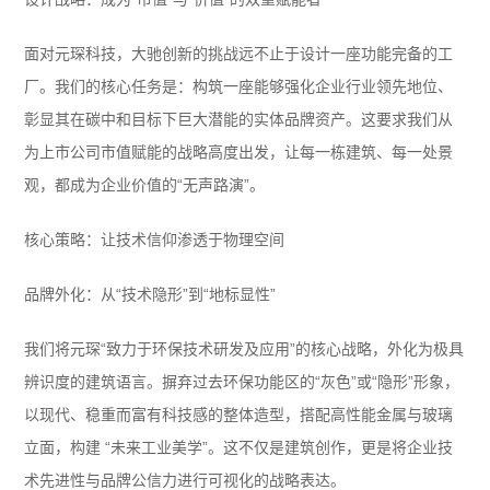
面对元琛科技，大驰创新的挑战远不止于设计一座功能完备的工
厂。我们的核心任务是：构筑一座能够强化企业行业领先地位、
彰显其在碳中和目标下巨大潜能的实体品牌资产。这要求我们从
为上市公司市值赋能的战略高度出发，让每一栋建筑、每一处景
观，都成为企业价值的“无声路演”。
核心策略：让技术信仰渗透于物理空间
品牌外化：从“技术隐形”到“地标显性”
我们将元琛“致力于环保技术研发及应用”的核心战略，外化为极具
辨识度的建筑语言。摒弃过去环保功能区的“灰色”或“隐形”形象，
以现代、稳重而富有科技感的整体造型，搭配高性能金属与玻璃
立面，构建 “未来工业美学”。这不仅是建筑创作，更是将企业技
术先进性与品牌公信力进行可视化的战略表达。