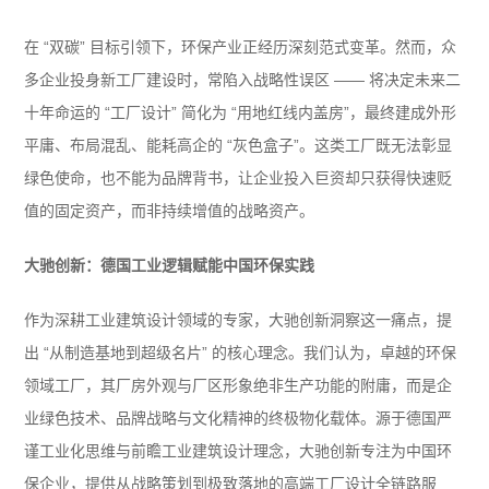
在 “双碳” 目标引领下，环保产业正经历深刻范式变革。然而，众
多企业投身新工厂建设时，常陷入战略性误区 —— 将决定未来二
十年命运的 “工厂设计” 简化为 “用地红线内盖房”，最终建成外形
平庸、布局混乱、能耗高企的 “灰色盒子”。这类工厂既无法彰显
绿色使命，也不能为品牌背书，让企业投入巨资却只获得快速贬
值的固定资产，而非持续增值的战略资产。
大驰创新：德国工业逻辑赋能中国环保实践
作为深耕工业建筑设计领域的专家，大驰创新洞察这一痛点，提
出 “从制造基地到超级名片” 的核心理念。我们认为，卓越的环保
领域工厂，其厂房外观与厂区形象绝非生产功能的附庸，而是企
业绿色技术、品牌战略与文化精神的终极物化载体。源于德国严
谨工业化思维与前瞻工业建筑设计理念，大驰创新专注为中国环
保企业，提供从战略策划到极致落地的高端工厂设计全链路服